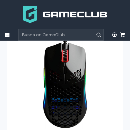
Inicio
Productos
Periféricos Gamer
Mouse
Mouse Gamer Glorious Model O Glossy Black