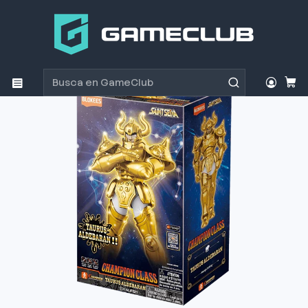
Inicio
Productos
Figuras de Coleccion
Figura de Colección Blokees Saint Seiya Champion
Tauro Class 06