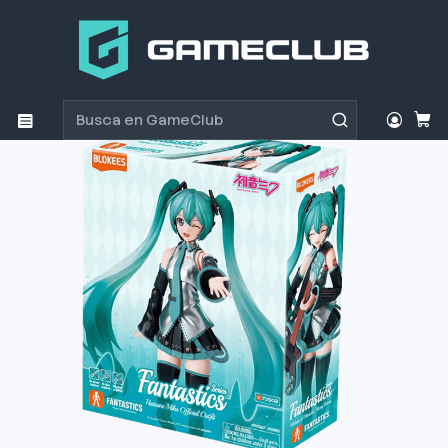
Inicio
Productos
Figuras de Coleccion
Figura de Colección Blokees Hatsune Miku Oficial
Fantastic Edition