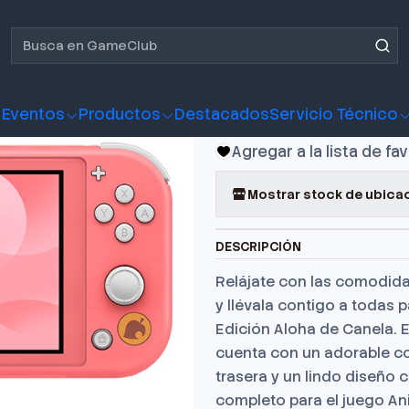
endo
Consola Nintendo Switch Lite Isabelle + Animal Crossing 
Consola Nin
Isabelle + 
Eventos
Productos
Destacados
Servicio Técnico
Agregar a la lista de fa
Mostrar stock de ubica
DESCRIPCIÓN
Relájate con las comodidad
y llévala contigo a todas 
Edición Aloha de Canela. E
cuenta con un adorable co
trasera y un lindo diseño 
completo para el juego An