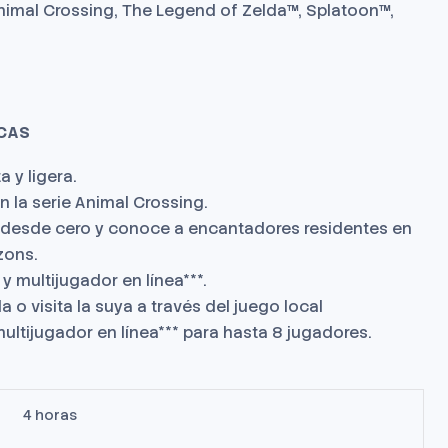
imal Crossing, The Legend of Zelda™, Splatoon™,
CAS
 y ligera.
n la serie Animal Crossing.
 desde cero y conoce a encantadores residentes en
zons.
 y multijugador en línea***.
sla o visita la suya a través del juego local
multijugador en línea*** para hasta 8 jugadores.
4 horas