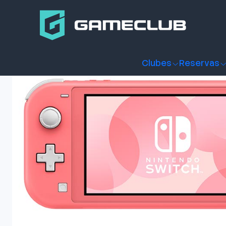
Inicio
Productos
Consolas y accesorios
Consolas
Nint
Clubes
Reservas