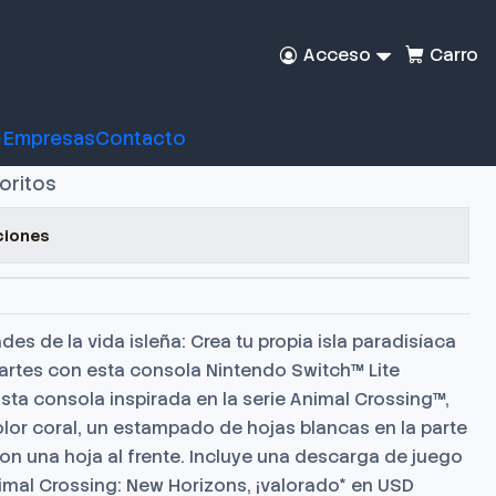
Coral
Acceso
Carro
tendo Switch Lite
Animal Crossing Coral
Empresas
Contacto
voritos
ciones
es de la vida isleña: Crea tu propia isla paradisíaca
partes con esta consola Nintendo Switch™ Lite
sta consola inspirada en la serie Animal Crossing™,
lor coral, un estampado de hojas blancas en la parte
con una hoja al frente. Incluye una descarga de juego
imal Crossing: New Horizons, ¡valorado* en USD