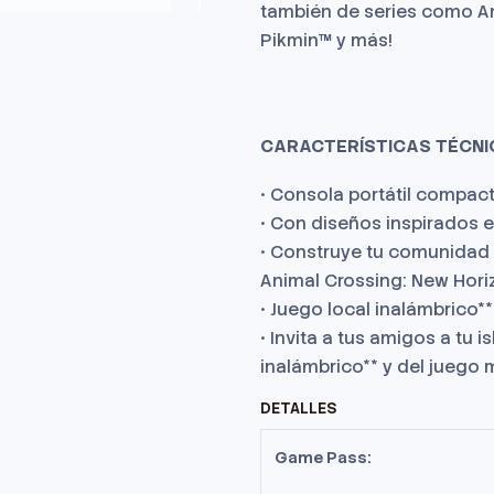
también de series como An
Pikmin™ y más!
CARACTERÍSTICAS TÉCNI
• Consola portátil compacta
• Con diseños inspirados e
• Construye tu comunidad
Animal Crossing: New Hori
• Juego local inalámbrico**
• Invita a tus amigos a tu i
inalámbrico** y del juego 
DETALLES
Game Pass: