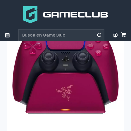
Inicio
Productos
Consolas y accesorios
Accesorios Consolas
Estación de Carga
Accesorio Razer Base Carga Rápida Para Gamepad PS5
Red