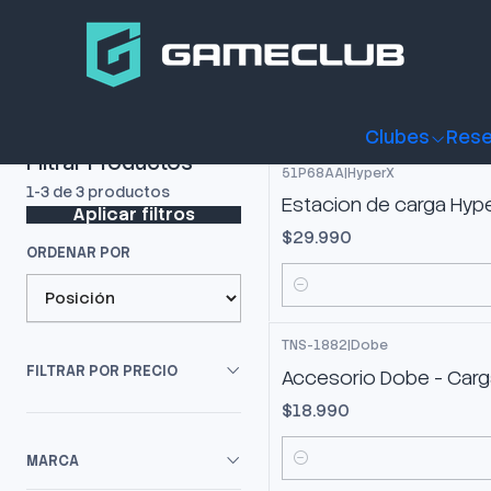
Inicio
Productos
Consolas y accesorios
Accesorios Con
Estación de Carga
Clubes
Rese
Filtrar Productos
51P68AA
|
HyperX
1-3 de 3 productos
Estacion de carga Hyp
Aplicar filtros
$29.990
ORDENAR POR
Cantidad
TNS-1882
|
Dobe
FILTRAR POR PRECIO
Accesorio Dobe - Carg
$18.990
MARCA
Cantidad