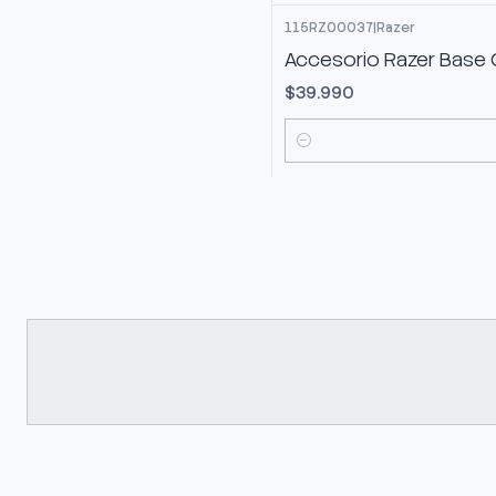
115RZ00037
|
Razer
Accesorio Razer Base
$39.990
Cantidad