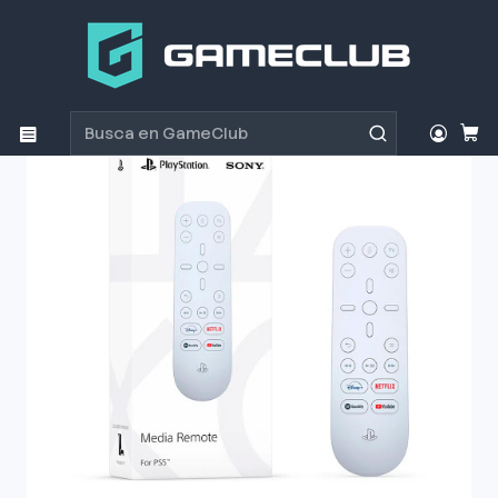
Inicio
Productos
Consolas y accesorios
Accesorios Consolas
Accesorio PlayStation 5 Control Remoto