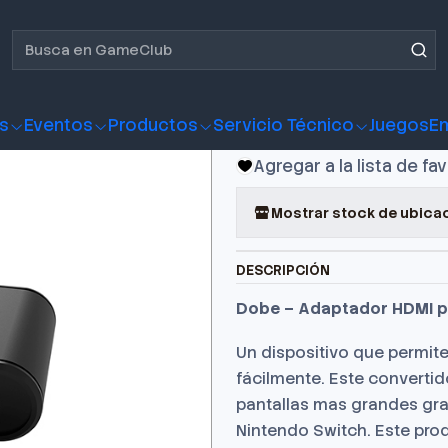
solas
Accesorio Dobe - Adaptador HDMI para Nintendo Switch
Accesorio 
para Ninte
s
Eventos
Productos
Servicio Técnico
Juegos
E
Agregar a la lista de fa
Mostrar stock de ubica
DESCRIPCIÓN
Dobe – Adaptador HDMI p
Un dispositivo que permite
fácilmente. Este convertid
pantallas mas grandes grac
Nintendo Switch. Este prod