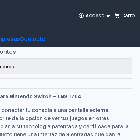
Acceso
Carro
Dobe - Adaptador HDMI
ndo Switch
mpresas
Contacto
voritos
ciones
ara Nintendo Switch – TNS 1764
 conectar tu consola a una pantalla externa
or te da la opcion de ver tus juegos en otras
ias a su tecnología patentada y certificada para la
ucto tiene una interfaz de 3 entradas que dan la