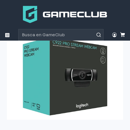
Inicio
Productos
Streaming
Cámaras Web
Webcam Logitech C922