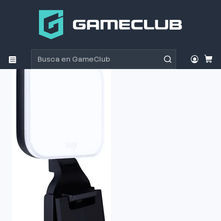
Inicio
Productos
Streaming
Iluminación
Luces Logitech Stream Litra Glow Graphite