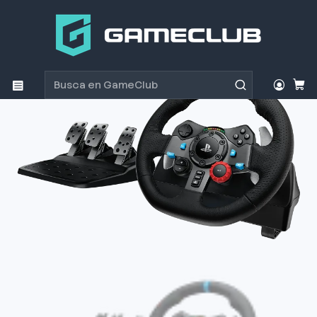
Inicio
Productos
Consolas y accesorios
Controles
Volante Logitech G29 Compatible con Ps4 - Ps5