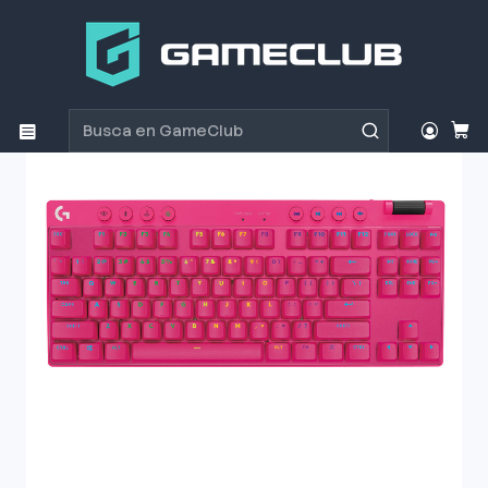
Inicio
Productos
Periféricos Gamer
Teclados
Teclado Gamer Logitech PRO X TKL Lightspeed Magenta