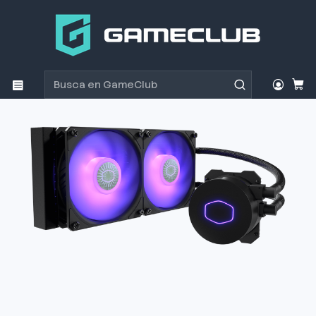
Inicio
Productos
Refrigeración
Refrigeración CoolerMaster ML240L V2 RGB