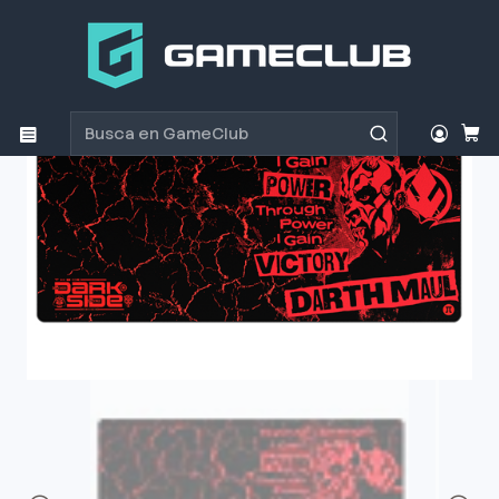
Inicio
Productos
Periféricos Gamer
Mouse Pad
Mousepad Gamer PRIMUS DARK SIDE™ Arena XXL