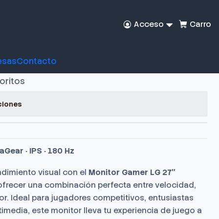
Acceso
Carro
er LG 27" Ultragear
esas
Contacto
voritos
ciones
Gear · IPS · 180 Hz
dimiento visual con el
Monitor Gamer LG 27″
ofrecer una combinación perfecta entre velocidad,
lor. Ideal para jugadores competitivos, entusiastas
imedia, este monitor lleva tu experiencia de juego a