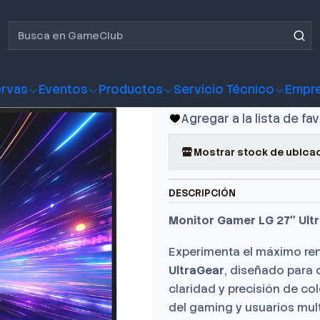
ear IPS 180hz
Monitor Gam
IPS 180hz
rvas
Eventos
Productos
Servicio Técnico
Empr
Agregar a la lista de fa
Mostrar stock de ubica
DESCRIPCIÓN
Monitor Gamer LG 27″ Ultra
Experimenta el máximo ren
UltraGear
, diseñado para 
claridad y precisión de co
del gaming y usuarios mult