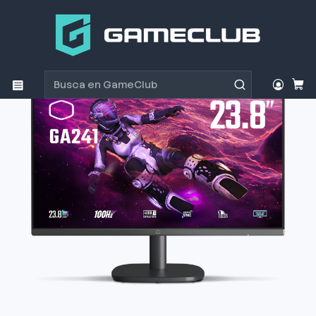
Inicio
Productos
Monitores
Monitor CoolerMaster CMI-GA241 24" FHD 100HZ VA