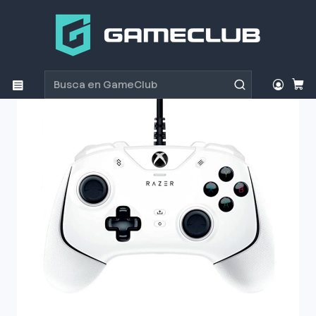
Inicio
Productos
Consolas y accesorios
Controles
Xbox
Mando Razer WOLVERINE V2 MERCURY