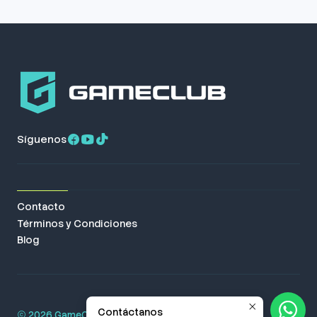
Síguenos
Contacto
Términos y Condiciones
Blog
Contáctanos
2026 GameClub. Todos los derechos reservados.