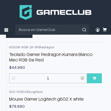
Inicio
Productos
🏝️ PlayaPlayer
🏝️ PlayaPlayer
Filtros
K552W-RGB-1R-SP
|
Redragon
Teclado Gamer Redragon Kumara Blanco
Mec RGB Sw Red
$44.990
Cantidad
910-006145
|
Logitech
Mouse Gamer Logitech g502 X white
$79.990