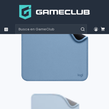
Inicio
Productos
Periféricos Gamer
Mouse Pad
Mousepad Logitech studio series celeste