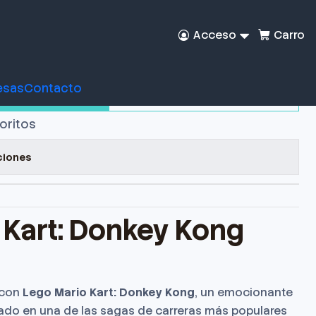
Acceso
Carro
 Kart: Donkey Kong
esas
Contacto
rar ahora
Agregar al Carro
voritos
ciones
 Kart: Donkey Kong
 con
Lego Mario Kart: Donkey Kong
, un emocionante
rado en una de las sagas de carreras más populares