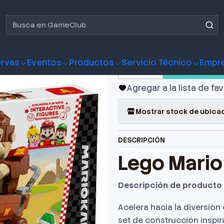
Lego Mario Kart: Donkey Kong
Lego Mario
rvas
Eventos
Productos
Servicio Técnico
Empr
Comp
Cantidad
Agregar a la lista de fa
Mostrar stock de ubica
DESCRIPCIÓN
Lego Mario
Descripción de producto
Acelera hacia la diversión
set de construcción inspi