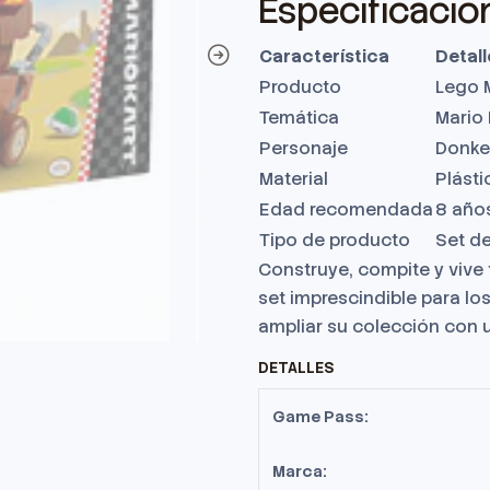
Especificacio
Característica
Detall
Producto
Lego 
Temática
Mario 
Personaje
Donke
Material
Plásti
Edad recomendada
8 año
Tipo de producto
Set d
Construye, compite y vive
set imprescindible para lo
ampliar su colección con 
DETALLES
Game Pass:
Marca: