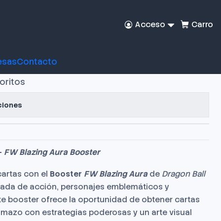
Acceso
Carro
gon Ball Super FW
a Booster
esas
Contacto
voritos
ciones
–
FW Blazing Aura Booster
cartas con el
Booster
FW Blazing Aura
de
Dragon Ball
gada de acción, personajes emblemáticos y
te booster ofrece la oportunidad de obtener cartas
mazo con estrategias poderosas y un arte visual