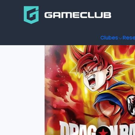
Inicio
Productos
Juegos de Cartas
Catan
Cartas Dragon
Clubes
Rese