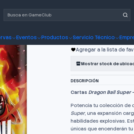
 Ball Super FW Blazing Aura Booster
Cartas Dra
Blazing Aur
rvas
Eventos
Productos
Servicio Técnico
Empr
Agregar a la lista de fa
Mostrar stock de ubica
DESCRIPCIÓN
Cartas
Dragon Ball Super
Potencia tu colección de 
Super
, una expansión car
habilidades explosivas. Es
únicas que encenderán tu 