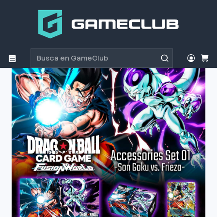
Inicio
Productos
Juegos de Cartas
Juegos de Cartas
Cartas Dragon Ball Super Accesories Set 01 < Son Goku
vs Frieza >